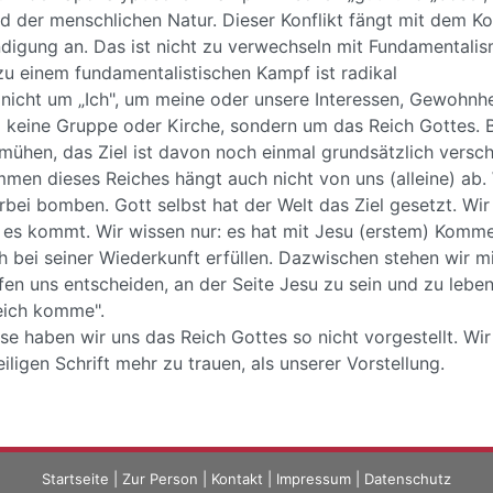
d der menschlichen Natur. Dieser Konflikt fängt mit dem 
ndigung an. Das ist nicht zu verwechseln mit Fundamentalis
zu einem fundamentalistischen Kampf ist radikal
 nicht um „Ich", um meine oder unsere Interessen, Gewohnhe
 keine Gruppe oder Kirche, sondern um das Reich Gottes. 
 mühen, das Ziel ist davon noch einmal grundsätzlich versch
men dieses Reiches hängt auch nicht von uns (alleine) ab.
erbei bomben. Gott selbst hat der Welt das Ziel gesetzt. Wi
 es kommt. Wir wissen nur: es hat mit Jesu (erstem) Kom
ch bei seiner Wiederkunft erfüllen. Dazwischen stehen wir 
fen uns entscheiden, an der Seite Jesu zu sein und zu lebe
eich komme".
e haben wir uns das Reich Gottes so nicht vorgestellt. Wir
iligen Schrift mehr zu trauen, als unserer Vorstellung.
Startseite
|
Zur Person
|
Kontakt
|
Impressum
|
Datenschutz