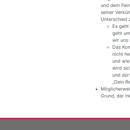
und dem Fein
seiner Verkü
Unterschied 
Es geht
geht um
wir uns
Das Kom
nicht h
und wie
wird si
und dür
„Dein R
Möglicherweis
Grund, der He