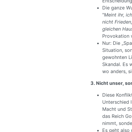
Entscheidung
Die ganze Wu
"
Meint ihr, i
nicht Friede
gleichen Haus
Provokation 
Nur: Die „Spa
Situation, so
gewohnten Li
Skandal. Es w
wo anders, si
3. Nicht unser, s
Diese Konfli
Unterschied l
Macht und Stä
das Reich Go
nimmt, sonde
Es geht also