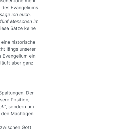
ischentöne mehr.
n des Evangeliums.
sage ich euch,
n fünf Menschen im
diese Sätze keine
 eine historische
cht längs unserer
s Evangelium ein
 läuft aber ganz
Spaltungen. Der
sere Position,
Ich
", sondern um
d den Mächtigen
 zwischen Gott