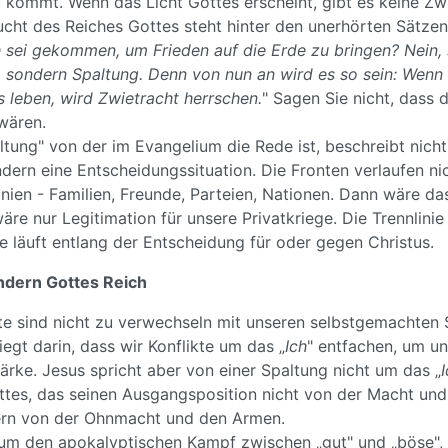
 kommt. Wenn das Licht Gottes erscheint, gibt es keine Zw
cht des Reiches Gottes steht hinter den unerhörten Sätze
ch sei gekommen, um Frieden auf die Erde zu bringen? Nein, 
n, sondern Spaltung. Denn von nun an wird es so sein: Wen
 leben, wird Zwietracht herrschen.
" Sagen Sie nicht, dass 
wären.
ltung" von der im Evangelium die Rede ist, beschreibt nicht
ndern eine Entscheidungssituation. Die Fronten verlaufen ni
nien - Familien, Freunde, Parteien, Nationen. Dann wäre da
äre nur Legitimation für unsere Privatkriege. Die Trennlinie
e läuft entlang der Entscheidung für oder gegen Christus.
ondern Gottes Reich
kte sind nicht zu verwechseln mit unseren selbstgemachten 
iegt darin, dass wir Konflikte um das „
Ich
" entfachen, um un
rke. Jesus spricht aber von einer Spaltung nicht um das „
ttes, das seinen Ausgangsposition nicht von der Macht un
rn von der Ohnmacht und den Armen.
 um den apokalyptischen Kampf zwischen „gut" und „böse",