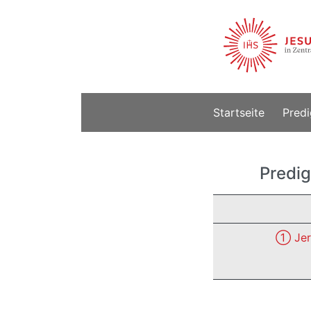
Startseite
Predi
Predig
① Jer