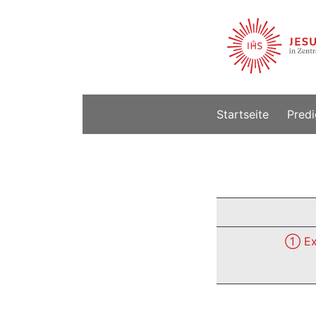
Startseite
Predi
① Ex 