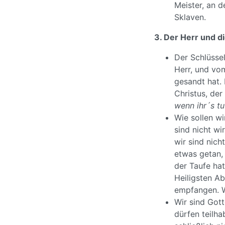
Meister, an d
Sklaven.
3. Der Herr und d
Der Schlüssel
Herr, und vom
gesandt hat.
Christus, der
wenn ihr´s tu
Wie sollen w
sind nicht wi
wir sind nich
etwas getan,
der Taufe hat
Heiligsten Ab
empfangen. W
Wir sind Gott
dürfen teilha