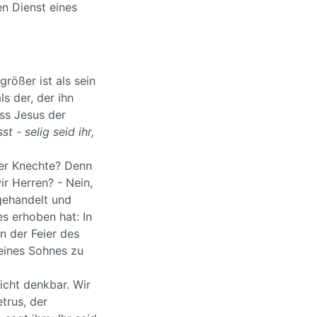
en Dienst eines
rößer ist als sein
als der, der ihn
ss Jesus der
t - selig seid ihr,
ner Knechte? Denn
ir Herren? - Nein,
 gehandelt und
s erhoben hat: In
in der Feier des
seines Sohnes zu
icht denkbar. Wir
trus, der