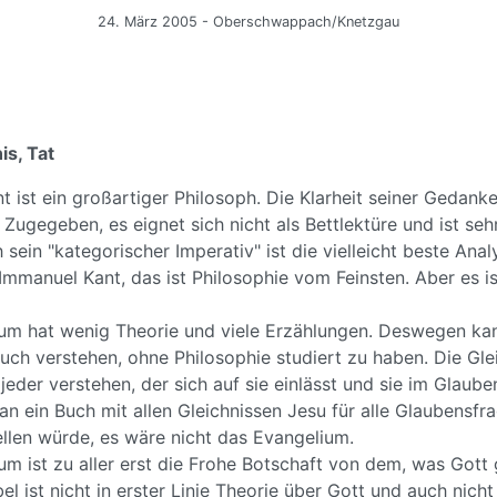
24. März 2005 - Oberschwappach/Knetzgau
is, Tat
 ist ein großartiger Philosoph. Die Klarheit seiner Gedank
 Zugegeben, es eignet sich nicht als Bettlektüre und ist seh
 sein "kategorischer Imperativ" ist die vielleicht beste Ana
 Immanuel Kant, das ist Philosophie vom Feinsten. Aber es is
um hat wenig Theorie und viele Erzählungen. Deswegen k
ch verstehen, ohne Philosophie studiert zu haben. Die Glei
 jeder verstehen, der sich auf sie einlässt und sie im Glaube
n ein Buch mit allen Gleichnissen Jesu für alle Glaubensfr
len würde, es wäre nicht das Evangelium.
m ist zu aller erst die Frohe Botschaft von dem, was Gott 
el ist nicht in erster Linie Theorie über Gott und auch nich