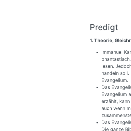
Predigt
1. Theorie, Gleichn
Immanuel Kant
phantastisch.
lesen. Jedoch
handeln soll.
Evangelium.
Das Evangeli
Evangelium au
erzählt, kann
auch wenn ma
zusammenstel
Das Evangeliu
Die ganze Bib