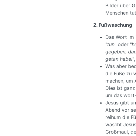
Bilder über 
Menschen tut
2. Fußwaschung
Das Wort im 
"
tun
" oder "
h
gegeben, dam
getan habe!
"
Was aber bed
die Füße zu w
machen, um A
Dies ist ganz
um das wort-
Jesus gibt un
Abend vor se
reihum die F
wäscht Jesus 
Großmaul, der