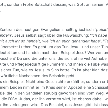
Gott, sondern Frohe Botschaft dessen, was Gott an seinem V
.
Zentrum des heutigen Evangeliums heißt griechisch "
poiein
andeln
". Jesus selbst sagt über die Fußwaschung: "
Ich habe 
it auch ihr so handelt, wie ich an euch gehandelt habe
". "
T
, übersetzt Luther. Es geht um das Tun Jesu - und unser Tun
eutet tun und handeln nach dem Beispiel Jesu? Wer von un
aschen? Da sind die unter uns, die sich, ohne viel Aufheb
lte und Pflegebedürftige kümmern und ihnen die Füße was
 sicher Tun, wie es Jesus im Sinn hatte. Es ist aber klar, das
wörtliche Nachahmen des Beispiels geht.
s ein Beispiel. Nicht eine Geschichte erzählt er, sondern er
inem Leiden nimmt er im Kreis seiner Apostel eine Schüsse
üße, die in den Sandalen staubig geworden sind vom Weg. A
die Füße. Judas, der ihn verraten wird, ist ebenso dabei, w
 ihn verleugnen wird. Das Beispiel, das Jesus gibt, ist dass