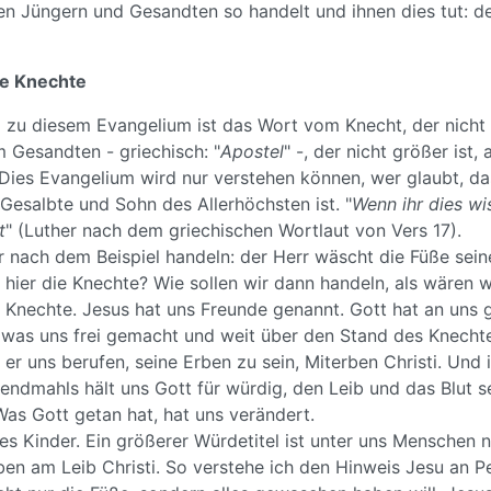
en Jüngern und Gesandten so handelt und ihnen dies tut: d
ie Knechte
 zu diesem Evangelium ist das Wort vom Knecht, der nicht g
 Gesandten - griechisch: "
Apostel
" -, der nicht größer ist, 
 Dies Evangelium wird nur verstehen können, wer glaubt, da
 Gesalbte und Sohn des Allerhöchsten ist. "
Wenn ihr dies wiss
t
" (Luther nach dem griechischen Wortlaut von Vers 17).
ir nach dem Beispiel handeln: der Herr wäscht die Füße sei
r hier die Knechte? Wie sollen wir dann handeln, als wären w
t Knechte. Jesus hat uns Freunde genannt. Gott hat an uns
 was uns frei gemacht und weit über den Stand des Knechte
 er uns berufen, seine Erben zu sein, Miterben Christi. Und 
endmahls hält uns Gott für würdig, den Leib und das Blut 
as Gott getan hat, hat uns verändert.
es Kinder. Ein größerer Würdetitel ist unter uns Menschen n
ben am Leib Christi. So verstehe ich den Hinweis Jesu an Pe