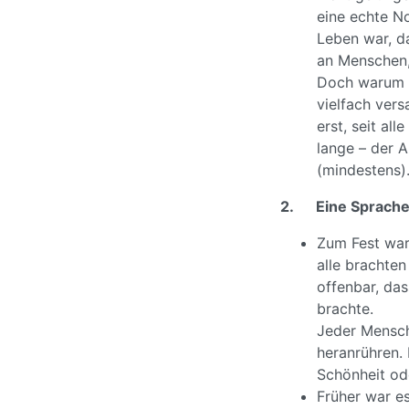
eine echte No
Leben war, da
an Menschen, 
Doch warum sc
vielfach vers
erst, seit al
lange – der 
(mindestens)
2.
Eine Sprache
Zum Fest war
alle brachte
offenbar, da
brachte.
Jeder Mensch
heranrühren. 
Schönheit od
Früher war es