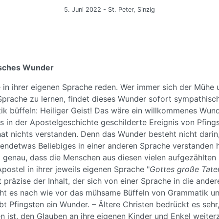
5. Juni 2022 - St. Peter, Sinzig
isches Wunder
e in ihrer eigenen Sprache reden. Wer immer sich der Mühe 
Sprache zu lernen, findet dieses Wunder sofort sympathisch
k büffeln: Heiliger Geist! Das wäre ein willkommenes Wun
 in der Apostelgeschichte geschilderte Ereignis von Pfing
hat nichts verstanden. Denn das Wunder besteht nicht darin
endetwas Beliebiges in einer anderen Sprache verstanden h
z genau, dass die Menschen aus diesen vielen aufgezählten
Apostel in ihrer jeweils eigenen Sprache "
Gottes große Tate
 präzise der Inhalt, der sich von einer Sprache in die andere 
ht es nach wie vor das mühsame Büffeln von Grammatik un
t Pfingsten ein Wunder. – Ältere Christen bedrückt es sehr
n ist, den Glauben an ihre eigenen Kinder und Enkel weiter