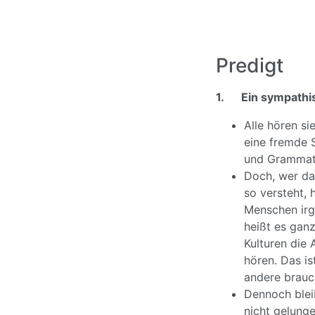
Predigt
1.
Ein sympath
Alle hören si
eine fremde 
und Grammati
Doch, wer das
so versteht, 
Menschen irg
heißt es gan
Kulturen die 
hören. Das ist
andere brauc
Dennoch bleib
nicht gelunge