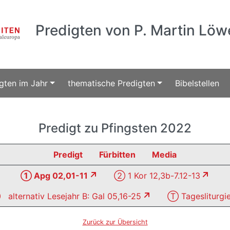
Predigten von P. Martin Löw
gten im Jahr
thematische Predigten
Bibelstellen
Predigt zu Pfingsten 2022
Predigt
Fürbitten
Media
① Apg 02,01-11
② 1 Kor 12,3b-7.12-13
alternativ Lesejahr B: Gal 05,16-25
Ⓣ Tagesliturgi
Zurück zur Übersicht