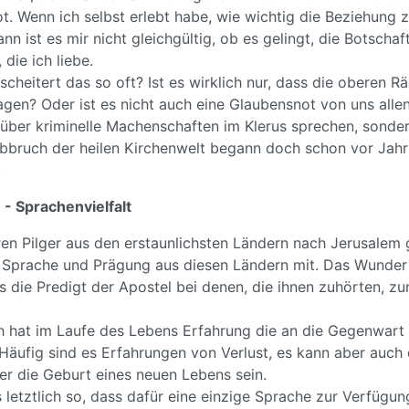
t. Wenn ich selbst erlebt habe, wie wichtig die Beziehung 
nn ist es mir nicht gleichgültig, ob es gelingt, die Botscha
die ich liebe.
heitert das so oft? Ist es wirklich nur, dass die oberen R
agen? Oder ist es nicht auch eine Glaubensnot von uns alle
le über kriminelle Machenschaften im Klerus sprechen, sond
Abbruch der heilen Kirchenwelt begann doch schon vor Jah
.
 - Sprachenvielfalt
en Pilger aus den erstaunlichsten Ländern nach Jerusalem
n Sprache und Prägung aus diesen Ländern mit. Das Wunder
ss die Predigt der Apostel bei denen, die ihnen zuhörten, 
 hat im Laufe des Lebens Erfahrung die an die Gegenwart
Häufig sind es Erfahrungen von Verlust, es kann aber auch 
er die Geburt eines neuen Lebens sein.
 letztlich so, dass dafür eine einzige Sprache zur Verfügun