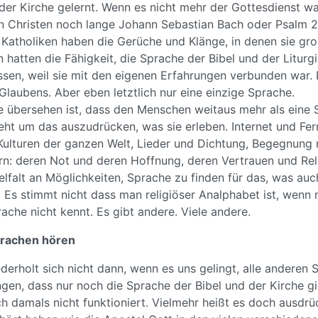
der Kirche gelernt. Wenn es nicht mehr der Gottesdienst wa
n Christen noch lange Johann Sebastian Bach oder Psalm 
. Katholiken haben die Gerüche und Klänge, in denen sie gr
hatten die Fähigkeit, die Sprache der Bibel und der Liturgi
ssen, weil sie mit den eigenen Erfahrungen verbunden war. 
laubens. Aber eben letztlich nur eine einzige Sprache.
e übersehen ist, dass den Menschen weitaus mehr als eine 
eht um das auszudrücken, was sie erleben. Internet und Fer
Kulturen der ganzen Welt, Lieder und Dichtung, Begegnung
n: deren Not und deren Hoffnung, deren Vertrauen und Reli
lfalt an Möglichkeiten, Sprache zu finden für das, was au
. Es stimmt nicht dass man religiöser Analphabet ist, wenn 
rache nicht kennt. Es gibt andere. Viele andere.
prachen hören
derholt sich nicht dann, wenn es uns gelingt, alle anderen
en, dass nur noch die Sprache der Bibel und der Kirche gil
h damals nicht funktioniert. Vielmehr heißt es doch ausdrüc