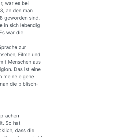
r, war es bei
23, an den man
oß geworden sind.
e in sich lebendig
Es war die
Sprache zur
nsehen, Filme und
 mit Menschen aus
gion. Das ist eine
ch meine eigene
man die biblisch-
 Sprachen
t. So hat
klich, dass die