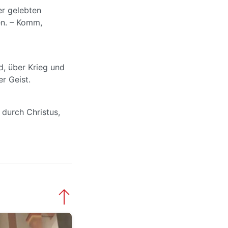
er gelebten
en. – Komm,
d, über Krieg und
r Geist.
 durch Christus,