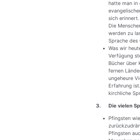
hatte man in 
evangelische
sich erinnert
Die Menschen 
werden zu la
Sprache des G
Was wir heut
Verfügung st
Bücher über 
fernen Länder
ungeheure Vie
Erfahrung ist
kirchliche Sp
3.
Die vielen S
Pfingsten wie
zurückzudräng
Pfingsten auc