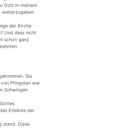
zu Gott in meinem
ft weiterzugeben
änge der Kirche
n? Und dass nicht
ern schon ganz
rzehnten
 gekommen. Sie
 von Pfingsten war
zum Schwingen
 Gottes
das Erlebnis der
g stand. Diese