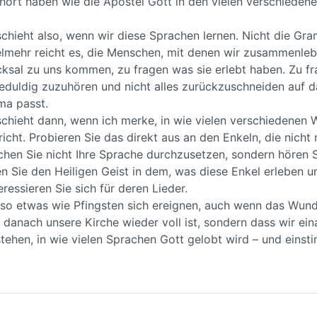
ört haben wie die Apostel Gott in den vielen verschieden
chieht also, wenn wir diese Sprachen lernen. Nicht die Gra
elmehr reicht es, die Menschen, mit denen wir zusammenleb
icksal zu uns kommen, zu fragen was sie erlebt haben. Zu f
Geduldig zuzuhören und nicht alles zurückzuschneiden auf da
ma passt.
schieht dann, wenn ich merke, in wie vielen verschiedenen 
cht. Probieren Sie das direkt aus an den Enkeln, die nicht
chen Sie nicht Ihre Sprache durchzusetzen, sondern hören 
n Sie den Heiligen Geist in dem, was diese Enkel erleben u
eressieren Sie sich für deren Lieder.
so etwas wie Pfingsten sich ereignen, auch wenn das Wunde
 danach unsere Kirche wieder voll ist, sondern dass wir ein
tehen, in wie vielen Sprachen Gott gelobt wird – und eins