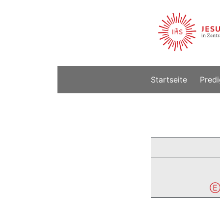
Startseite
Predi
Ⓔ 